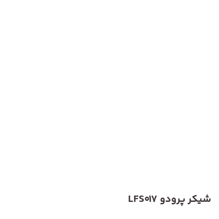
شیکر پرودو LFS017