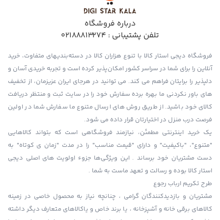
درباره فروشگاه
تلفن پشتیبانی :
02188813274
فروشگاه دیجی استار کالا با تنوع هزاران کالا در دسته‌بندیهای متفاوت، خرید
آنلاین را برای شما در سراسر کشور امکان‌پذیر کرده است و تجربه خریدی آسان و
دلپذیر را برایتان فراهم می کند. می توانید در هرجای ایران عزیزمان، از تخفیف
های باور نکردنی ما بهره برده سفارش خود را در سایت ثبت و منتظر دریافت
کالای خود باشید. از طریق روش های ارسال متنوع ما سفارش شما در اولین
فرصت درب منزل در اختیارتان قرار داده می شود.
یک خرید اینترنتی مطمئن، نیازمند فروشگاهی است که بتواند کالاهایی
"متنوع"، "باکیفیت" و دارای "قیمت مناسب" را در مدت "زمان ی کوتاه" به
دست مشتریان خود برساند . این ویژگی‌ها جزوء اولویت های اصلی دیجی
استار کالا بوده و رسالت و تعهد ماست به شما .
طرح تکریم ارباب رجوع
مشتریان و بازدیدکنندگان گرامی ، چنانچه نیاز به محصول خاصی در زمینه
کالاهای برقی خانه و آشپزخانه ، یا برند خاص و یاکالاهای متعارف دیگر داشته