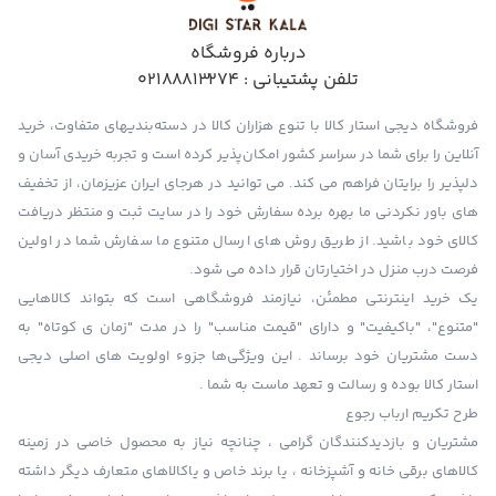
درباره فروشگاه
تلفن پشتیبانی :
02188813274
فروشگاه دیجی استار کالا با تنوع هزاران کالا در دسته‌بندیهای متفاوت، خرید
آنلاین را برای شما در سراسر کشور امکان‌پذیر کرده است و تجربه خریدی آسان و
دلپذیر را برایتان فراهم می کند. می توانید در هرجای ایران عزیزمان، از تخفیف
های باور نکردنی ما بهره برده سفارش خود را در سایت ثبت و منتظر دریافت
کالای خود باشید. از طریق روش های ارسال متنوع ما سفارش شما در اولین
فرصت درب منزل در اختیارتان قرار داده می شود.
یک خرید اینترنتی مطمئن، نیازمند فروشگاهی است که بتواند کالاهایی
"متنوع"، "باکیفیت" و دارای "قیمت مناسب" را در مدت "زمان ی کوتاه" به
دست مشتریان خود برساند . این ویژگی‌ها جزوء اولویت های اصلی دیجی
استار کالا بوده و رسالت و تعهد ماست به شما .
طرح تکریم ارباب رجوع
مشتریان و بازدیدکنندگان گرامی ، چنانچه نیاز به محصول خاصی در زمینه
کالاهای برقی خانه و آشپزخانه ، یا برند خاص و یاکالاهای متعارف دیگر داشته