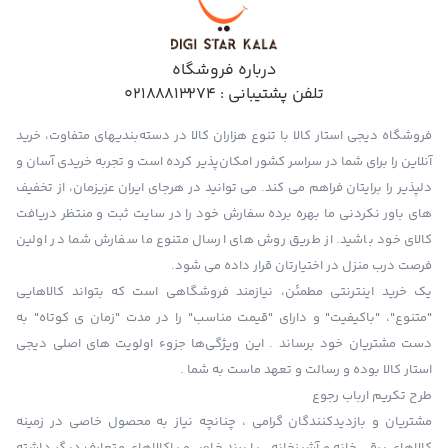
درباره فروشگاه
تلفن پشتیبانی :
02188813274
فروشگاه دیجی استار کالا با تنوع هزاران کالا در دسته‌بندیهای متفاوت، خرید
آنلاین را برای شما در سراسر کشور امکان‌پذیر کرده است و تجربه خریدی آسان و
دلپذیر را برایتان فراهم می کند. می توانید در هرجای ایران عزیزمان، از تخفیف
های باور نکردنی ما بهره برده سفارش خود را در سایت ثبت و منتظر دریافت
کالای خود باشید. از طریق روش های ارسال متنوع ما سفارش شما در اولین
فرصت درب منزل در اختیارتان قرار داده می شود.
یک خرید اینترنتی مطمئن، نیازمند فروشگاهی است که بتواند کالاهایی
"متنوع"، "باکیفیت" و دارای "قیمت مناسب" را در مدت "زمان ی کوتاه" به
دست مشتریان خود برساند . این ویژگی‌ها جزوء اولویت های اصلی دیجی
استار کالا بوده و رسالت و تعهد ماست به شما .
طرح تکریم ارباب رجوع
مشتریان و بازدیدکنندگان گرامی ، چنانچه نیاز به محصول خاصی در زمینه
کالاهای برقی خانه و آشپزخانه ، یا برند خاص و یاکالاهای متعارف دیگر داشته