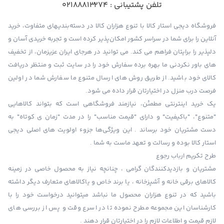
تلفن پشتیبانی :
02188813274
فروشگاه دیجی استار کالا با تنوع هزاران کالا در دسته‌بندیهای متفاوت، خرید
آنلاین را برای شما در سراسر کشور امکان‌پذیر کرده است و تجربه خریدی آسان و
دلپذیر را برایتان فراهم می کند. می توانید در هرجای ایران عزیزمان، از تخفیف
های باور نکردنی ما بهره برده سفارش خود را در سایت ثبت و منتظر دریافت
کالای خود باشید. از طریق روش های ارسال متنوع ما سفارش شما در اولین
فرصت درب منزل در اختیارتان قرار داده می شود.
یک خرید اینترنتی مطمئن، نیازمند فروشگاهی است که بتواند کالاهایی
"متنوع"، "باکیفیت" و دارای "قیمت مناسب" را در مدت "زمان ی کوتاه" به
دست مشتریان خود برساند . این ویژگی‌ها جزوء اولویت های اصلی دیجی
استار کالا بوده و رسالت و تعهد ماست به شما .
طرح تکریم ارباب رجوع
مشتریان و بازدیدکنندگان گرامی ، چنانچه نیاز به محصول خاصی در زمینه
کالاهای برقی خانه و آشپزخانه ، یا برند خاص و یاکالاهای متعارف دیگر داشته
باشید که در تنوع هزاران محصول ما نباشد میتوانید درخواست خود را با
کارشناسان این مجموعه مطرح نموده تا در اسرع وقت و پس از بررسی های
لازم قیمت و اطلاعات لازم را در اختیارتان قرار دهند .