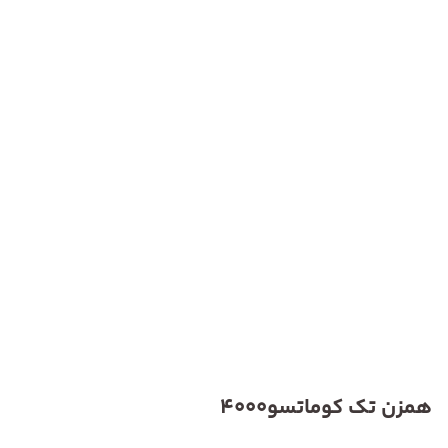
همزن تک کوماتسو4000