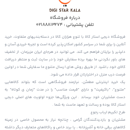
درباره فروشگاه
تلفن پشتیبانی :
02188813274
فروشگاه دیجی استار کالا با تنوع هزاران کالا در دسته‌بندیهای متفاوت، خرید
آنلاین را برای شما در سراسر کشور امکان‌پذیر کرده است و تجربه خریدی آسان و
دلپذیر را برایتان فراهم می کند. می توانید در هرجای ایران عزیزمان، از تخفیف
های باور نکردنی ما بهره برده سفارش خود را در سایت ثبت و منتظر دریافت
کالای خود باشید. از طریق روش های ارسال متنوع ما سفارش شما در اولین
فرصت درب منزل در اختیارتان قرار داده می شود.
یک خرید اینترنتی مطمئن، نیازمند فروشگاهی است که بتواند کالاهایی
"متنوع"، "باکیفیت" و دارای "قیمت مناسب" را در مدت "زمان ی کوتاه" به
دست مشتریان خود برساند . این ویژگی‌ها جزوء اولویت های اصلی دیجی
استار کالا بوده و رسالت و تعهد ماست به شما .
طرح تکریم ارباب رجوع
مشتریان و بازدیدکنندگان گرامی ، چنانچه نیاز به محصول خاصی در زمینه
کالاهای برقی خانه و آشپزخانه ، یا برند خاص و یاکالاهای متعارف دیگر داشته