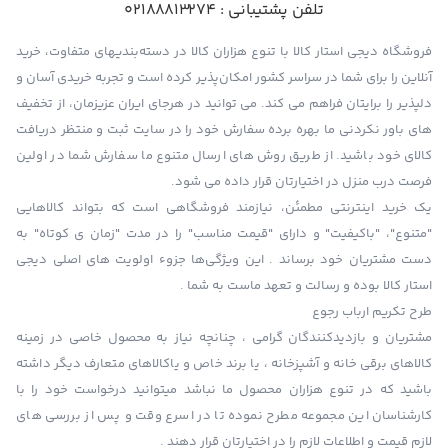
تلفن پشتیبانی :
02188813274
فروشگاه دیجی استار کالا با تنوع هزاران کالا در دسته‌بندیهای متفاوت، خرید
آنلاین را برای شما در سراسر کشور امکان‌پذیر کرده است و تجربه خریدی آسان و
دلپذیر را برایتان فراهم می کند. می توانید در هرجای ایران عزیزمان، از تخفیف
های باور نکردنی ما بهره برده سفارش خود را در سایت ثبت و منتظر دریافت
کالای خود باشید. از طریق روش های ارسال متنوع ما سفارش شما در اولین
فرصت درب منزل در اختیارتان قرار داده می شود.
یک خرید اینترنتی مطمئن، نیازمند فروشگاهی است که بتواند کالاهایی
"متنوع"، "باکیفیت" و دارای "قیمت مناسب" را در مدت "زمان ی کوتاه" به
دست مشتریان خود برساند . این ویژگی‌ها جزوء اولویت های اصلی دیجی
استار کالا بوده و رسالت و تعهد ماست به شما .
طرح تکریم ارباب رجوع
مشتریان و بازدیدکنندگان گرامی ، چنانچه نیاز به محصول خاصی در زمینه
کالاهای برقی خانه و آشپزخانه ، یا برند خاص و یاکالاهای متعارف دیگر داشته
باشید که در تنوع هزاران محصول ما نباشد میتوانید درخواست خود را با
کارشناسان این مجموعه مطرح نموده تا در اسرع وقت و پس از بررسی های
لازم قیمت و اطلاعات لازم را در اختیارتان قرار دهند .