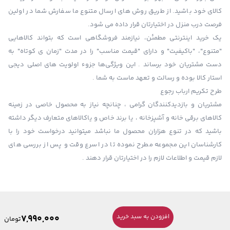
کالای خود باشید. از طریق روش های ارسال متنوع ما سفارش شما در اولین
فرصت درب منزل در اختیارتان قرار داده می شود.
یک خرید اینترنتی مطمئن، نیازمند فروشگاهی است که بتواند کالاهایی
"متنوع"، "باکیفیت" و دارای "قیمت مناسب" را در مدت "زمان ی کوتاه" به
دست مشتریان خود برساند . این ویژگی‌ها جزوء اولویت های اصلی دیجی
استار کالا بوده و رسالت و تعهد ماست به شما .
طرح تکریم ارباب رجوع
مشتریان و بازدیدکنندگان گرامی ، چنانچه نیاز به محصول خاصی در زمینه
کالاهای برقی خانه و آشپزخانه ، یا برند خاص و یاکالاهای متعارف دیگر داشته
باشید که در تنوع هزاران محصول ما نباشد میتوانید درخواست خود را با
کارشناسان این مجموعه مطرح نموده تا در اسرع وقت و پس از بررسی های
لازم قیمت و اطلاعات لازم را در اختیارتان قرار دهند .
7,990,000
افزودن به سبد خرید
تومان
ساخته شده با
فروشگاه ساز میهن شاپ