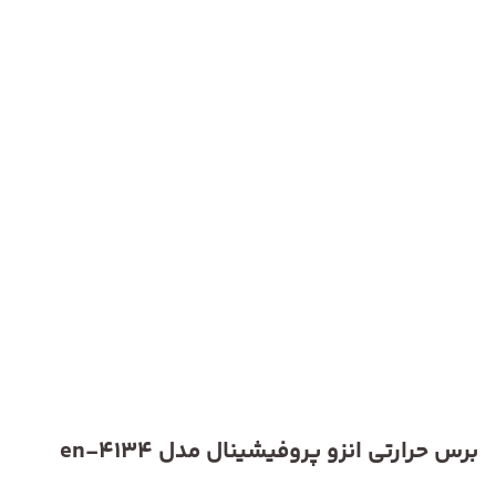
برس حرارتی انزو پروفیشینال مدل en-4134