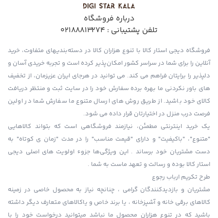
درباره فروشگاه
تلفن پشتیبانی :
02188813274
فروشگاه دیجی استار کالا با تنوع هزاران کالا در دسته‌بندیهای متفاوت، خرید
آنلاین را برای شما در سراسر کشور امکان‌پذیر کرده است و تجربه خریدی آسان و
دلپذیر را برایتان فراهم می کند. می توانید در هرجای ایران عزیزمان، از تخفیف
های باور نکردنی ما بهره برده سفارش خود را در سایت ثبت و منتظر دریافت
کالای خود باشید. از طریق روش های ارسال متنوع ما سفارش شما در اولین
فرصت درب منزل در اختیارتان قرار داده می شود.
یک خرید اینترنتی مطمئن، نیازمند فروشگاهی است که بتواند کالاهایی
"متنوع"، "باکیفیت" و دارای "قیمت مناسب" را در مدت "زمان ی کوتاه" به
دست مشتریان خود برساند . این ویژگی‌ها جزوء اولویت های اصلی دیجی
استار کالا بوده و رسالت و تعهد ماست به شما .
طرح تکریم ارباب رجوع
مشتریان و بازدیدکنندگان گرامی ، چنانچه نیاز به محصول خاصی در زمینه
کالاهای برقی خانه و آشپزخانه ، یا برند خاص و یاکالاهای متعارف دیگر داشته
باشید که در تنوع هزاران محصول ما نباشد میتوانید درخواست خود را با