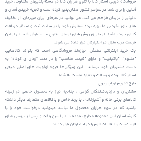
فروشگاه دیجی استار کالا با تنوع هزاران کالا در دسته‌بندیهای متفاوت، خرید
آنلاین را برای شما در سراسر کشور امکان‌پذیر کرده است و تجربه خریدی آسان و
دلپذیر را برایتان فراهم می کند. می توانید در هرجای ایران عزیزمان، از تخفیف
های باور نکردنی ما بهره برده سفارش خود را در سایت ثبت و منتظر دریافت
کالای خود باشید. از طریق روش های ارسال متنوع ما سفارش شما در اولین
فرصت درب منزل در اختیارتان قرار داده می شود.
یک خرید اینترنتی مطمئن، نیازمند فروشگاهی است که بتواند کالاهایی
"متنوع"، "باکیفیت" و دارای "قیمت مناسب" را در مدت "زمان ی کوتاه" به
دست مشتریان خود برساند . این ویژگی‌ها جزوء اولویت های اصلی دیجی
استار کالا بوده و رسالت و تعهد ماست به شما .
طرح تکریم ارباب رجوع
مشتریان و بازدیدکنندگان گرامی ، چنانچه نیاز به محصول خاصی در زمینه
کالاهای برقی خانه و آشپزخانه ، یا برند خاص و یاکالاهای متعارف دیگر داشته
باشید که در تنوع هزاران محصول ما نباشد میتوانید درخواست خود را با
کارشناسان این مجموعه مطرح نموده تا در اسرع وقت و پس از بررسی های
لازم قیمت و اطلاعات لازم را در اختیارتان قرار دهند .